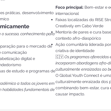
Foco principal:
Bem-estar e e
des práticas, desenvolvimento
internacional
êmico
Faixas localizadas do RISE Str
emicamente
Creatively em Cabo Verde
Mentoria de pares e cura base
a o sucesso, conhecimento para
contexto afro-diaspórico
Ação comunitária liderada po
reparação para o mercado de
criativa de identidade
de comunicação
🇨🇻
Os programas oferecidos
abetização digital e
incorporam abordagens afro-di
ndedorismo
culturalmente enraizadas ao b
lsas de estudo e programas de
O Global Youth Connect é um
culturalmente enraizada dos 
cadêmico a todos os jovens em
combinando bem-estar, cura e
m habilidades fundamentais de
causar impacto.