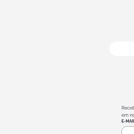
CONT
Receb
em no
E-MAI