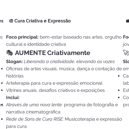
es
🎨 Cura Criativa e Expressão

es
Foco principal:
bem-estar baseado nas artes, orgulho
Fo
cultural e identidade criativa
jo
🎭
AUMENTE Criativamente

Slogan:
Liberando a criatividade, elevando as vozes
Sl
Oficinas de artes visuais, música, dança e contação de
am
histórias
Ca
Arteterapia para cura e expressão emocional
la
Vitrines anuais, desafios criativos e exposições
Es
Inclui:
Co
os
Através de uma nova lente:
programa de fotografia e
pr
narrativa cinematográfica
Rede de Sons de Cura RISE:
Musicoterapia e expressão
para cura