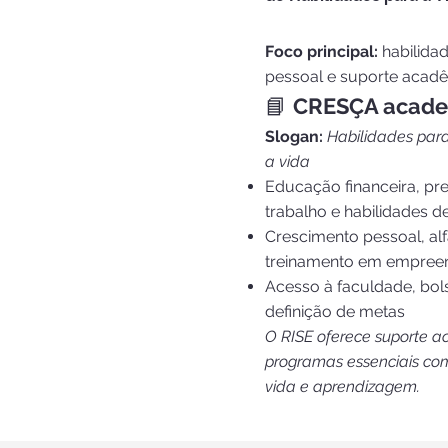
Foco principal:
habilida
pessoal e suporte acad
📘
CRESÇA acad
Slogan:
Habilidades par
a vida
Educação financeira, p
trabalho e habilidades 
Crescimento pessoal, alf
treinamento em empree
Acesso à faculdade, bo
definição de metas
O RISE oferece suporte a
programas essenciais co
vida e aprendizagem.