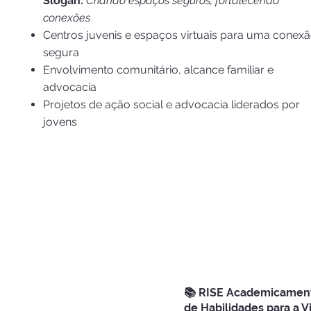
Slogan:
Criando espaços seguros, fortalecendo
conexões
Centros juvenis e espaços virtuais para uma conex
segura
Envolvimento comunitário, alcance familiar e
advocacia
Projetos de ação social e advocacia liderados por
jovens
📚 RISE Academicament
de Habilidades para a V