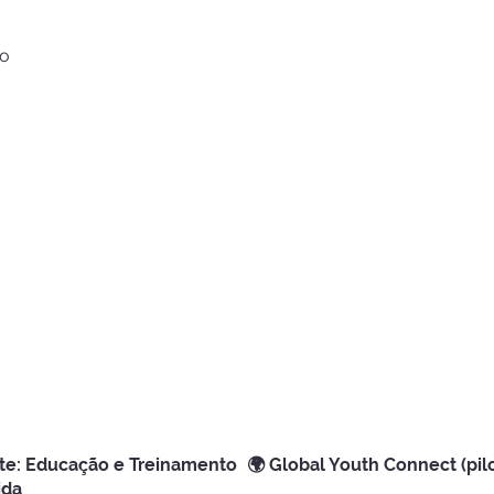
ão
e: Educação e Treinamento
🌍 Global Youth Connect (pil
ida