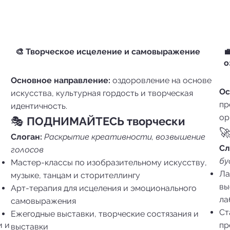
🎨 Творческое исцеление и самовыражение

о
Основное направление:
оздоровление на основе
Ос
искусства, культурная гордость и творческая
пр
идентичность.
ор
🎭
ПОДНИМАЙТЕСЬ творчески

Слоган:
Раскрытие креативности, возвышение
Сл
голосов
бу
Мастер-классы по изобразительному искусству,
Ла
музыке, танцам и сторителлингу
вы
Арт-терапия для исцеления и эмоционального
ла
самовыражения
Ст
Ежегодные выставки, творческие состязания и
и и
пр
выставки