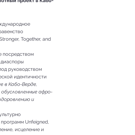
илотный проект в Кабо-
дународное
равенство
tronger, Together, and
е посредством
о-диаспоры
под руководством
еской идентичности
е в Кабо-Верде,
 обусловленные афро-
здоровлению и
культурно
программ Unfeigned,
ение, исцеление и