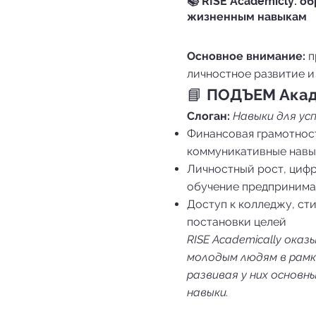
📚 RISE Academicly: о
жизненным навыкам
Основное внимание:
п
личностное развитие и
📘
ПОДЪЕМ Акад
Слоган:
Навыки для усп
Финансовая грамотност
коммуникативные нав
Личностный рост, цифр
обучение предпринима
Доступ к колледжу, ст
постановки целей
RISE Academically ока
молодым людям в рамк
развивая у них основн
навыки.