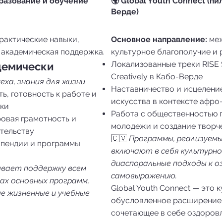
бразование и обучение
🌍 Global Youth Connect (п
Верде)
рактические навыки,
Основное направление:
меж
 академическая поддержка.
культурное благополучие и 
Локализованные треки RISE S
емически
Creatively в Кабо-Верде
еха, знания для жизни
Наставничество и исцелени
ь, готовность к работе и
искусства в контексте афр
ыки
Работа с общественностью 
овая грамотность и
молодежи и создание творч
тельству
🇨🇻
Программы, реализуемы
ипендии и программы
включают в себя культурно
диаспоральные подходы к о
зывает поддержку всем
самовыражению.
ах основных программ,
Global Youth Connect — это 
ые жизненные и учебные
обусловленное расширение 
сочетающее в себе оздоровл