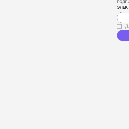
подп
ЭЛЕК
Д